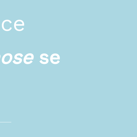
ace
hose
se