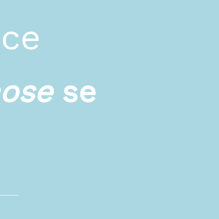
ace
hose
se