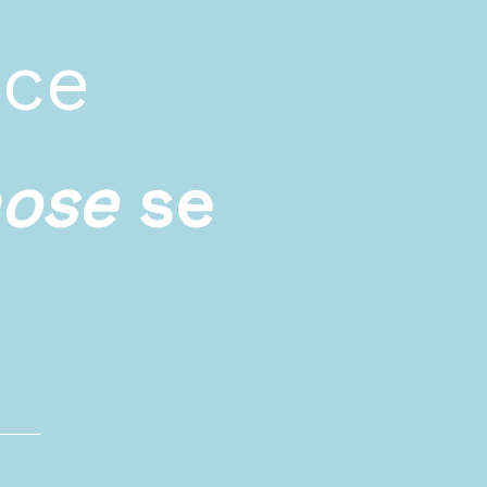
ace
hose
se