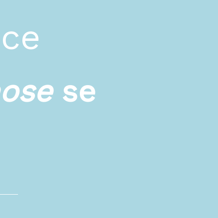
ace
hose
se